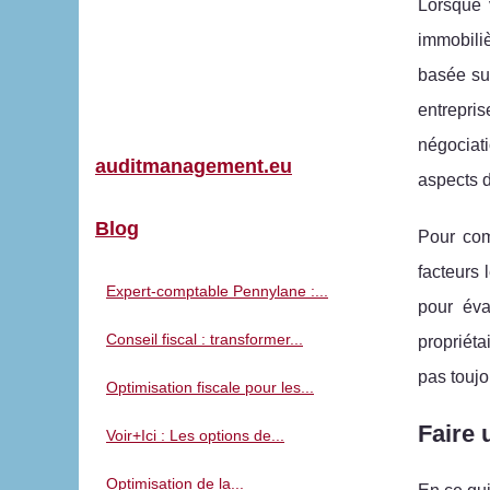
Lorsque 
immobiliè
basée sur
entrepris
négociati
auditmanagement.eu
aspects d
Blog
Pour comp
facteurs 
Expert-comptable Pennylane :...
pour éva
Conseil fiscal : transformer...
propriéta
pas toujo
Optimisation fiscale pour les...
Faire 
Voir+Ici : Les options de...
Optimisation de la...