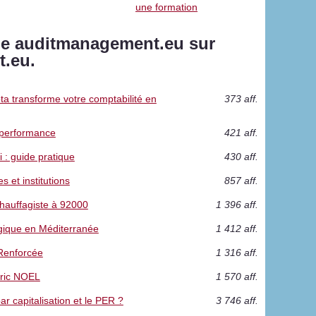
une formation
vue auditmanagement.eu sur
.eu.
 transforme votre comptabilité en
373 aff.
e performance
421 aff.
i : guide pratique
430 aff.
s et institutions
857 aff.
hauffagiste à 92000
1 396 aff.
gique en Méditerranée
1 412 aff.
 Renforcée
1 316 aff.
éric NOEL
1 570 aff.
par capitalisation et le PER ?
3 746 aff.