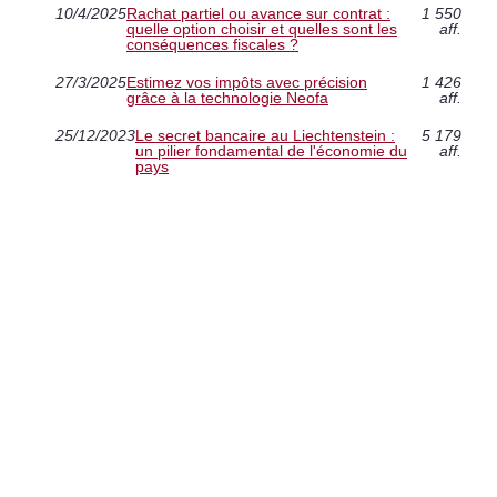
10/4/2025
Rachat partiel ou avance sur contrat :
1 550
quelle option choisir et quelles sont les
aff.
conséquences fiscales ?
27/3/2025
Estimez vos impôts avec précision
1 426
grâce à la technologie Neofa
aff.
25/12/2023
Le secret bancaire au Liechtenstein :
5 179
un pilier fondamental de l'économie du
aff.
pays