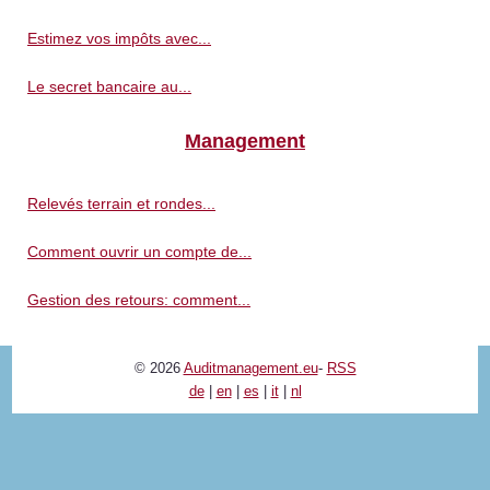
Estimez vos impôts avec...
Le secret bancaire au...
Management
Relevés terrain et rondes...
Comment ouvrir un compte de...
Gestion des retours: comment...
© 2026
Auditmanagement.eu
-
RSS
de
|
en
|
es
|
it
|
nl