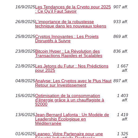
16/9/2025
Les Tendances de la Crypto pour 2025
907 aff.
: Ce Qu'il Faut Savoir
26/8/2025
L'importance de la robustesse
933 aff.
technique dans les nouveaux tokens
25/8/2025
Cryptos Innovantes : Les Projets
869 aff.
Disruptifs à Suivre
23/8/2025
Bitcoin Hyper : La Révolution des
836 aff.
Transactions Rapides et Scalables
21/8/2025
Les Jetons du Futur : Nos Prédictions
1 667
pour 2025
aff.
04/8/2025
Analyse: Les Cryptos avec le Plus Haut
897 aff.
Retour sur Investissement
15/6/2025
Optimisation de la consommation
1 403
d'énergie grâce à un chauffagiste à
aff.
92000
13/6/2025
Jean-Bernard Lafonta : Un Modèle de
1 419
Leadership Écologique en
aff.
Méditerranée
01/6/2025
Leaneo: Votre Partenaire pour une
1 325
Sécurité Industrielle Renforcée
aff.