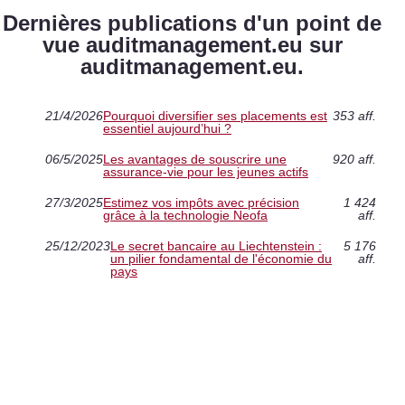
Dernières publications d'un point de
vue auditmanagement.eu sur
auditmanagement.eu.
21/4/2026
Pourquoi diversifier ses placements est
353 aff.
essentiel aujourd’hui ?
06/5/2025
Les avantages de souscrire une
920 aff.
assurance-vie pour les jeunes actifs
27/3/2025
Estimez vos impôts avec précision
1 424
grâce à la technologie Neofa
aff.
25/12/2023
Le secret bancaire au Liechtenstein :
5 176
un pilier fondamental de l'économie du
aff.
pays