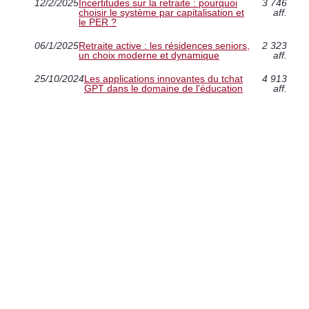
12/2/2025
Incertitudes sur la retraite : pourquoi
3 746
choisir le système par capitalisation et
aff.
le PER ?
06/1/2025
Retraite active : les résidences seniors,
2 323
un choix moderne et dynamique
aff.
25/10/2024
Les applications innovantes du tchat
4 913
GPT dans le domaine de l'éducation
aff.