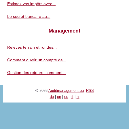
Estimez vos impôts avec...
Le secret bancaire au...
Management
Relevés terrain et rondes...
Comment ouvrir un compte de...
Gestion des retours: comment...
© 2026
Auditmanagement.eu
-
RSS
de
|
en
|
es
|
it
|
nl