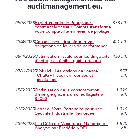
auditmanagement.eu.
05/5/2026
Expert-comptable Pennylane :
373 aff.
comment Monsieur Compta transforme
votre comptabilité en levier de pilotage
23/4/2026
Conseil fiscal : transformer vos
421 aff.
obligations en leviers de performance
08/4/2026
Optimisation fiscale pour les dirigeants
430 aff.
d'entreprise à albi : guide pratique
07/11/2025
Voir+Ici : Les options de licence
857
ChatGPT pour entreprises et
aff.
institutions
15/6/2025
Optimisation de la consommation
1 396
d'énergie grâce à un chauffagiste à
aff.
92000
01/6/2025
Leaneo: Votre Partenaire pour une
1 316
Sécurité Industrielle Renforcée
aff.
23/4/2025
Les Défis de l'Assurance Numérique :
1 570
Analyse par Frédéric NOEL
aff.