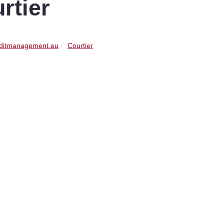
rtier
ditmanagement.eu
Courtier