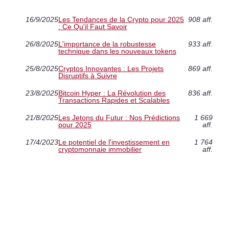
16/9/2025
Les Tendances de la Crypto pour 2025
908 aff.
: Ce Qu'il Faut Savoir
26/8/2025
L'importance de la robustesse
933 aff.
technique dans les nouveaux tokens
25/8/2025
Cryptos Innovantes : Les Projets
869 aff.
Disruptifs à Suivre
23/8/2025
Bitcoin Hyper : La Révolution des
836 aff.
Transactions Rapides et Scalables
21/8/2025
Les Jetons du Futur : Nos Prédictions
1 669
pour 2025
aff.
17/4/2023
Le potentiel de l'investissement en
1 764
cryptomonnaie immobilier
aff.