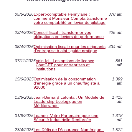
05/5/2026
Expert-comptable Pennylane :
378 aff.
comment Monsieur Compta transforme
votre comptabilité en levier de pilotage
23/4/2026
Conseil fiscal : transformer vos
425 aff.
obligations en leviers de performance
08/4/2026
Optimisation fiscale pour les dirigeants
434 aff.
d'entreprise à albi : guide pratique
07/11/2025
Voir+Ici : Les options de licence
861
ChatGPT pour entreprises et
aff.
institutions
15/6/2025
Optimisation de la consommation
1 399
d'énergie grâce à un chauffagiste à
aff.
92000
13/6/2025
Jean-Bernard Lafonta : Un Modèle de
1 415
Leadership Écologique en
aff.
Méditerranée
01/6/2025
Leaneo: Votre Partenaire pour une
1 318
Sécurité Industrielle Renforcée
aff.
23/4/2025
Les Défis de l'Assurance Numérique :
1 572