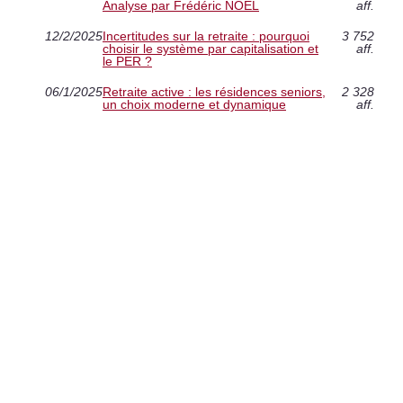
Analyse par Frédéric NOEL
aff.
12/2/2025
Incertitudes sur la retraite : pourquoi
3 752
choisir le système par capitalisation et
aff.
le PER ?
06/1/2025
Retraite active : les résidences seniors,
2 328
un choix moderne et dynamique
aff.