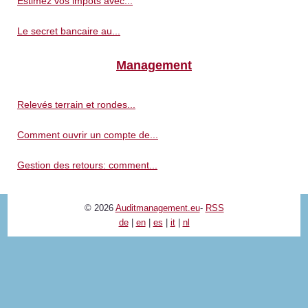
Estimez vos impôts avec...
Le secret bancaire au...
Management
Relevés terrain et rondes...
Comment ouvrir un compte de...
Gestion des retours: comment...
© 2026
Auditmanagement.eu
-
RSS
de
|
en
|
es
|
it
|
nl