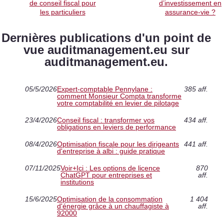
de conseil fiscal pour
d’investissement en
les particuliers
assurance-vie ?
Dernières publications d'un point de
vue auditmanagement.eu sur
auditmanagement.eu.
05/5/2026
Expert-comptable Pennylane :
385 aff.
comment Monsieur Compta transforme
votre comptabilité en levier de pilotage
23/4/2026
Conseil fiscal : transformer vos
434 aff.
obligations en leviers de performance
08/4/2026
Optimisation fiscale pour les dirigeants
441 aff.
d'entreprise à albi : guide pratique
07/11/2025
Voir+Ici : Les options de licence
870
ChatGPT pour entreprises et
aff.
institutions
15/6/2025
Optimisation de la consommation
1 404
d'énergie grâce à un chauffagiste à
aff.
92000