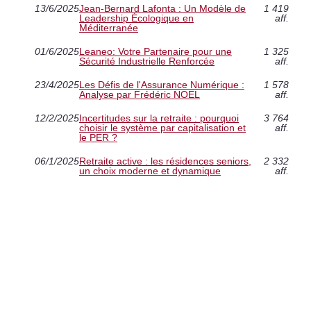
13/6/2025
Jean-Bernard Lafonta : Un Modèle de
1 419
Leadership Écologique en
aff.
Méditerranée
01/6/2025
Leaneo: Votre Partenaire pour une
1 325
Sécurité Industrielle Renforcée
aff.
23/4/2025
Les Défis de l'Assurance Numérique :
1 578
Analyse par Frédéric NOEL
aff.
12/2/2025
Incertitudes sur la retraite : pourquoi
3 764
choisir le système par capitalisation et
aff.
le PER ?
06/1/2025
Retraite active : les résidences seniors,
2 332
un choix moderne et dynamique
aff.